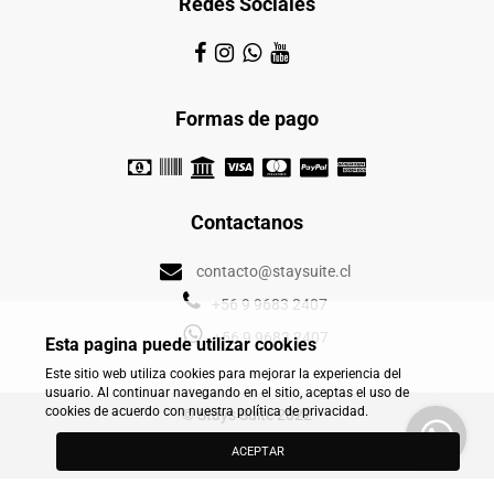
Redes Sociales
Formas de pago
Contactanos
contacto@staysuite.cl
+56 9 9683 2407
+56 9 9683 2407
Esta pagina puede utilizar cookies
Este sitio web utiliza cookies para mejorar la experiencia del
usuario. Al continuar navegando en el sitio, aceptas el uso de
cookies de acuerdo con nuestra política de privacidad.
© Stays Suite 2022
powered by
stays.net
ACEPTAR
software de aluguel de temporada