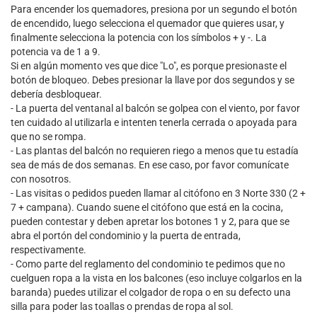
Para encender los quemadores, presiona por un segundo el botón
de encendido, luego selecciona el quemador que quieres usar, y
finalmente selecciona la potencia con los símbolos + y -. La
potencia va de 1 a 9.
Si en algún momento ves que dice "Lo", es porque presionaste el
botón de bloqueo. Debes presionar la llave por dos segundos y se
debería desbloquear.
- La puerta del ventanal al balcón se golpea con el viento, por favor
ten cuidado al utilizarla e intenten tenerla cerrada o apoyada para
que no se rompa.
- Las plantas del balcón no requieren riego a menos que tu estadía
sea de más de dos semanas. En ese caso, por favor comunícate
con nosotros.
- Las visitas o pedidos pueden llamar al citófono en 3 Norte 330 (2 +
7 + campana). Cuando suene el citófono que está en la cocina,
pueden contestar y deben apretar los botones 1 y 2, para que se
abra el portón del condominio y la puerta de entrada,
respectivamente.
- Como parte del reglamento del condominio te pedimos que no
cuelguen ropa a la vista en los balcones (eso incluye colgarlos en la
baranda) puedes utilizar el colgador de ropa o en su defecto una
silla para poder las toallas o prendas de ropa al sol.