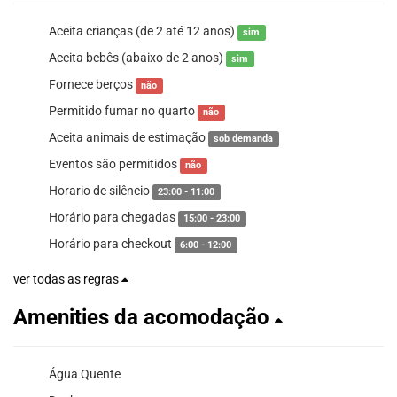
Aceita crianças (de 2 até 12 anos)
sim
Aceita bebês (abaixo de 2 anos)
sim
Fornece berços
não
Permitido fumar no quarto
não
Aceita animais de estimação
sob demanda
Eventos são permitidos
não
Horario de silêncio
23:00 - 11:00
Horário para chegadas
15:00 - 23:00
Horário para checkout
6:00 - 12:00
ver todas as regras
Amenities da acomodação
Água Quente