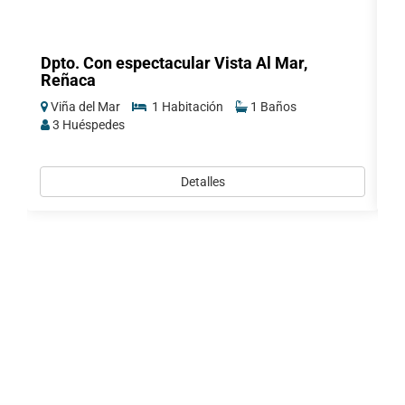
Dpto. Con espectacular Vista Al Mar,
A
Reñaca
a
Viña del Mar
1 Habitación
1 Baños
V
3 Huéspedes
Detalles