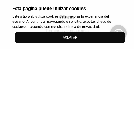
Esta pagina puede utilizar cookies
Menu
Este sitio web utiliza cookies para mejorar la experiencia del
usuario. Al continuar navegando en el sitio, aceptas el uso de
cookies de acuerdo con nuestra política de privacidad.
Términos y condiciones
ACEPTAR
Política de privacidad
Redes Sociales
Formas de pago
Contactanos