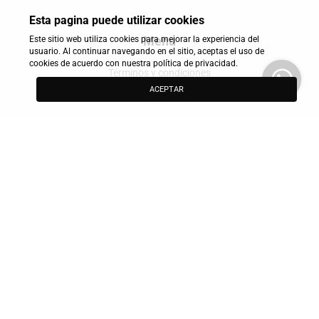
Esta pagina puede utilizar cookies
Menu
Este sitio web utiliza cookies para mejorar la experiencia del
usuario. Al continuar navegando en el sitio, aceptas el uso de
cookies de acuerdo con nuestra política de privacidad.
Términos y condiciones
ACEPTAR
Política de privacidad
Redes Sociales
Formas de pago
Contactanos