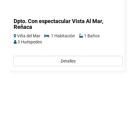
Dpto. Con espectacular Vista Al Mar,
A
Reñaca
a
Viña del Mar
1 Habitación
1 Baños
V
3 Huéspedes
Detalles