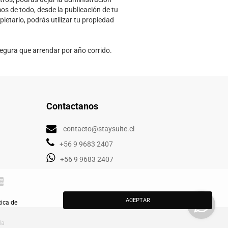
s de todo, desde la publicación de tu
ietario, podrás utilizar tu propiedad
segura que arrendar por año corrido.
Contactanos
contacto@staysuite.cl
+56 9 9683 2407
+56 9 9683 2407
ACEPTAR
tica de
da