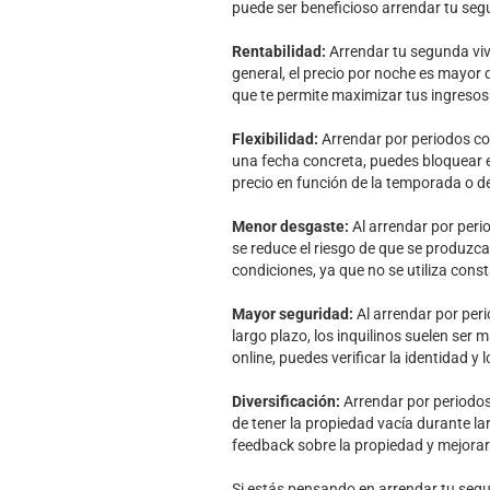
puede ser beneficioso arrendar tu seg
Rentabilidad:
Arrendar tu segunda viv
general, el precio por noche es mayor 
que te permite maximizar tus ingresos
Flexibilidad:
Arrendar por periodos cort
una fecha concreta, puedes bloquear e
precio en función de la temporada o de
Menor desgaste:
Al arrendar por perio
se reduce el riesgo de que se produzc
condiciones, ya que no se utiliza con
Mayor seguridad:
Al arrendar por peri
largo plazo, los inquilinos suelen ser
online, puedes verificar la identidad y
Diversificación:
Arrendar por periodos 
de tener la propiedad vacía durante l
feedback sobre la propiedad y mejorarl
Si estás pensando en arrendar tu segu