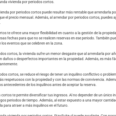
unda vivienda por periodos cortos.
ienda por periodos cortos puede resultar más rentable que arrendarla por
que el precio mensual. Además, al arrendar por periodos cortos, puedes a
.
os te ofrece una mayor flexibilidad en cuanto a la gestión de la propiedad.
sas fechas para que no se realicen reservas en ese periodo. También puede
 los eventos que se celebren en la zona.
dos cortos, la vivienda sufre un menor desgaste que al arrendarla por año c
an daños o desperfectos importantes en la propiedad. Además, es más fá
stantemente.
odos cortos, se reduce el riesgo de tener un inquilino conflictivo o probl
 más respetuosos con la propiedad y con las normas de convivencia. Además
 los antecedentes de los inquilinos antes de aceptar la reserva.
cortos te permite diversificar tus ingresos. Al no depender de un único in
argos periodos de tiempo. Además, al estar expuesto a una mayor cantidad
a para atraer a más inquilinos en el futuro.
nda vivienda por periodos cortos, StaySuite.cl puede ayudarte. Con nosot