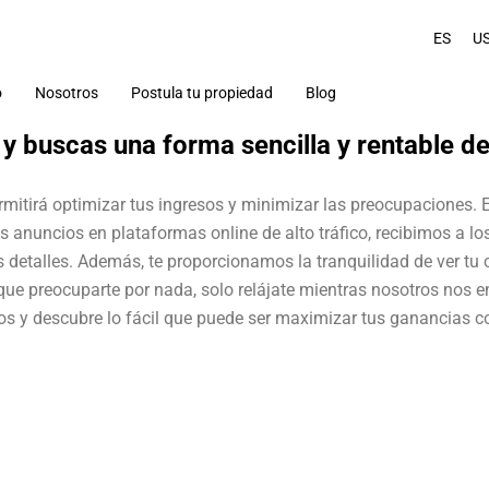
ES
U
o
Nosotros
Postula tu propiedad
Blog
Turismo
y buscas una forma sencilla y rentable d
Arriendos temporales
mitirá optimizar tus ingresos y minimizar las preocupaciones. 
s anuncios en plataformas online de alto tráfico, recibimos a l
 detalles. Además, te proporcionamos la tranquilidad de ver tu 
s que preocuparte por nada, solo relájate mientras nosotros nos 
os y descubre lo fácil que puede ser maximizar tus ganancias c