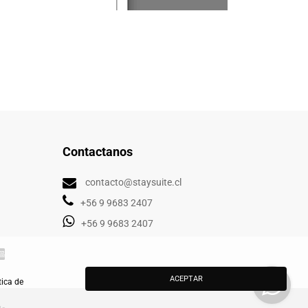
Contactanos
contacto@staysuite.cl
+56 9 9683 2407
+56 9 9683 2407
ACEPTAR
tica de