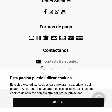
Redes Sociales
Formas de pago
Contactanos
contacto@staysuite.cl
+56 9 9683 2407
+56 9 9683 2407
Esta pagina puede utilizar cookies
Este sitio web utiliza cookies para mejorar la experiencia del
usuario. Al continuar navegando en el sitio, aceptas el uso de
cookies de acuerdo con nuestra política de privacidad.
© Stays Suite 2022
powered by
stays.net
ACEPTAR
software de aluguel de temporada