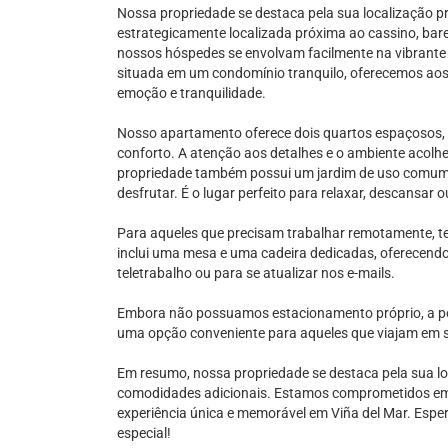
Nossa propriedade se destaca pela sua localização pr
estrategicamente localizada próxima ao cassino, bare
nossos hóspedes se envolvam facilmente na vibrante v
situada em um condomínio tranquilo, oferecemos aos
emoção e tranquilidade.
Nosso apartamento oferece dois quartos espaçosos, i
conforto. A atenção aos detalhes e o ambiente acolh
propriedade também possui um jardim de uso comum
desfrutar. É o lugar perfeito para relaxar, descansar o
Para aqueles que precisam trabalhar remotamente, t
inclui uma mesa e uma cadeira dedicadas, oferecendo
teletrabalho ou para se atualizar nos e-mails.
Embora não possuamos estacionamento próprio, a pos
uma opção conveniente para aqueles que viajam em se
Em resumo, nossa propriedade se destaca pela sua loc
comodidades adicionais. Estamos comprometidos e
experiência única e memorável em Viña del Mar. Espe
especial!