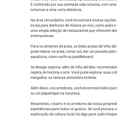
É conhecido por sua animada vida noturna, com uma 
noturnas a uma curta distância.
Na área circundante, você encontrará muitas opções 
locais para desfrutar de música ao vivo, como pubs e
uma ampla seleção de restaurantes que oferecem desd
internacionais.
Para os amantes de praia, as belas praias de Viña de
pode relaxar na areia, tomar sol, dar um passeio pel
aquáticos, como surfe ou paddleboard.
Se desejar explorar além de Viña del Mar, recomenda
repleta de história e arte. Você pode explorar suas co
mergulhar na famosa atmosfera boêmia.
Além disso, nos arredores, você encontrará belos parq
ou um piquenique na natureza.
Resumindo, o bairro e os arredores da nossa propri
experiências para todos os gostos. Se você procura v
exploração da cultura local, há algo para cada hóspe