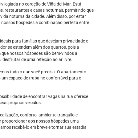
ivilegiada no coração de Viña del Mar. Está
s, restaurantes e casas noturnas, permitindo que
ida noturna da cidade. Além disso, por estar
 nossos hóspedes a combinação perfeita entre
deais para famílias que desejam privacidade e
edor se estendem além dos quartos, pois a
 que nossos hóspedes são bem-vindos a
u desfrutar de uma refeição ao ar livre.
emos tudo o que você precisa. O apartamento
 um espaço de trabalho confortável para o
sibilidade de encontrar vagas na rua oferece
us próprios veículos.
alização, conforto, ambiente tranquilo e
m proporcionar aos nossos hóspedes uma
ramos recebê-lo em breve e tornar sua estadia