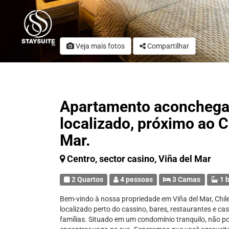
Veja mais fotos
Compartilhar
Apartamento aconchegan
localizado, próximo ao C
Mar.
Centro, sector casino, Viña del Mar
2 Quartos
4 pessoas
3 Camas
1 b
Bem-vindo à nossa propriedade em Viña del Mar, Chi
localizado perto do cassino, bares, restaurantes e ca
famílias. Situado em um condomínio tranquilo, não p