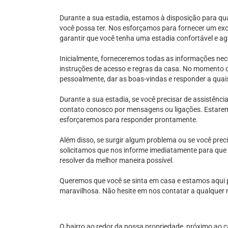
Durante a sua estadia, estamos à disposição para qua
você possa ter. Nos esforçamos para fornecer um ex
garantir que você tenha uma estadia confortável e ag
Inicialmente, forneceremos todas as informações nec
instruções de acesso e regras da casa. No momento d
pessoalmente, dar as boas-vindas e responder a quai
Durante a sua estadia, se você precisar de assistênci
contato conosco por mensagens ou ligações. Estare
esforçaremos para responder prontamente.
Além disso, se surgir algum problema ou se você preci
solicitamos que nos informe imediatamente para qu
resolver da melhor maneira possível.
Queremos que você se sinta em casa e estamos aqui 
maravilhosa. Não hesite em nos contatar a qualquer
O bairro ao redor da nossa propriedade, próximo ao c