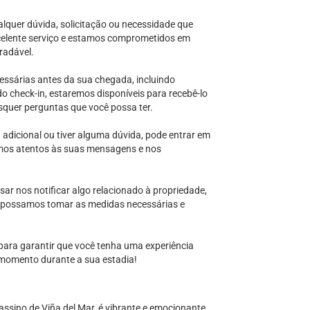
lquer dúvida, solicitação ou necessidade que
celente serviço e estamos comprometidos em
radável.
essárias antes da sua chegada, incluindo
o check-in, estaremos disponíveis para recebê-lo
squer perguntas que você possa ter.
a adicional ou tiver alguma dúvida, pode entrar em
mos atentos às suas mensagens e nos
sar nos notificar algo relacionado à propriedade,
e possamos tomar as medidas necessárias e
para garantir que você tenha uma experiência
 momento durante a sua estadia!
assino de Viña del Mar, é vibrante e emocionante.