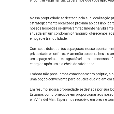
encontrar vaga na rua. Esperamos que você aproveit
Nossa propriedade se destaca pela sua localização pr
estrategicamente localizada próxima ao cassino, bare
nossos hóspedes se envolvam facilmente na vibrante v
situada em um condomínio tranquilo, oferecemos aos
emoção e tranquilidade.
Com seus dois quartos espaçosos, nosso apartamento 
privacidade e conforto. A atenção aos detalhes e o 
um espaço relaxante e agradável para que nossos h
energias após um dia cheio de atividades.
Embora não possuamos estacionamento próprio, a pos
uma opção conveniente para aqueles que viajam em se
Em resumo, nossa propriedade se destaca por sua loca
Estamos comprometidos em proporcionar aos nossos
em Viña del Mar. Esperamos recebê-lo em breve e torn