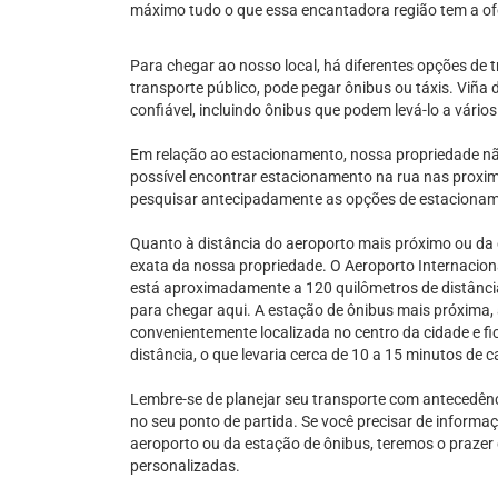
máximo tudo o que essa encantadora região tem a of
Para chegar ao nosso local, há diferentes opções de t
transporte público, pode pegar ônibus ou táxis. Viña
confiável, incluindo ônibus que podem levá-lo a vário
Em relação ao estacionamento, nossa propriedade nã
possível encontrar estacionamento na rua nas prox
pesquisar antecipadamente as opções de estacionam
Quanto à distância do aeroporto mais próximo ou da 
exata da nossa propriedade. O Aeroporto Internaciona
está aproximadamente a 120 quilômetros de distância
para chegar aqui. A estação de ônibus mais próxima, 
convenientemente localizada no centro da cidade e f
distância, o que levaria cerca de 10 a 15 minutos de c
Lembre-se de planejar seu transporte com antecedênc
no seu ponto de partida. Se você precisar de inform
aeroporto ou da estação de ônibus, teremos o prazer
personalizadas.