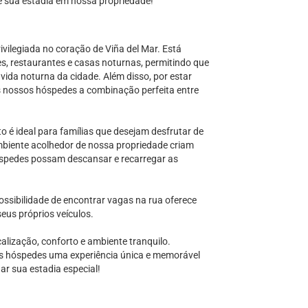
e sua estadia em nossa propriedade!
ivilegiada no coração de Viña del Mar. Está
s, restaurantes e casas noturnas, permitindo que
ida noturna da cidade. Além disso, por estar
 nossos hóspedes a combinação perfeita entre
é ideal para famílias que desejam desfrutar de
ambiente acolhedor de nossa propriedade criam
óspedes possam descansar e recarregar as
sibilidade de encontrar vagas na rua oferece
us próprios veículos.
lização, conforto e ambiente tranquilo.
 hóspedes uma experiência única e memorável
ar sua estadia especial!