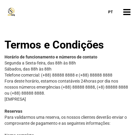
PT
Termos e Condições
Horário de funcionamento e números de contato
Segunda a Sexta-feira, das 88h às 88h
Sábados, das 88h às 88h
Telefone comercial: (+88) 88888 8888 e (+88) 88888 8888
Fora deste horário, estamos contatáveis 24horas por dia nos
nossos números emergências (+88) 88888 8888, (+8) 88888 8888
ou (+88) 88888 8888.
[EMPRESA]
Reservas
Para validarmos uma reserva, os nossos clientes deverão enviar o
comprovante de pagamento e as seguintes informações: