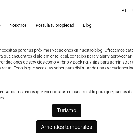
PT
o
Nosotros
Postula tu propiedad
Blog
Turismo
Arriendos temporales
necesitas para tus próximas vacaciones en nuestro blog. Ofrecemos cate
 que encuentres el alojamiento ideal, consejos para viajar y aprovecha
omendaciones de servicios como Airbnb y Booking, y tips para administrar
 renta. Todo lo que necesitas saber para disfrutar de unas vacaciones ino
sentamos los temas que encontrarás en nuestro sitio para que puedas di
es:
Turismo
Arriendos temporales