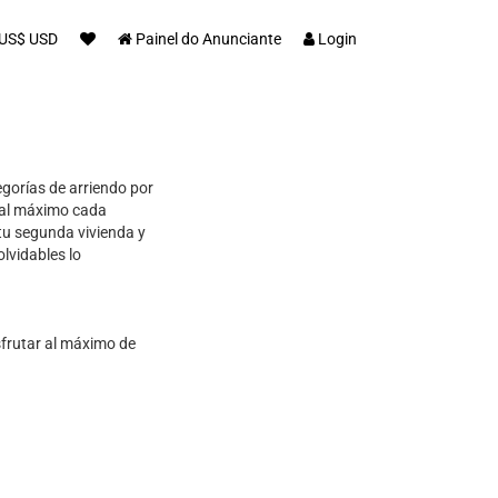
US$ USD
Painel do Anunciante
Login
gorías de arriendo por
r al máximo cada
 tu segunda vivienda y
lvidables lo
sfrutar al máximo de